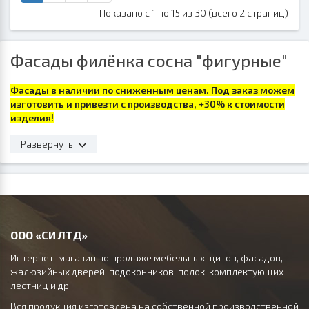
Показано с 1 по 15 из 30 (всего 2 страниц)
Фасады филёнка сосна "фигурные"
Фасады в наличии по сниженным ценам. Под заказ можем
изготовить и привезти с производства, +30% к стоимости
изделия!
Развернуть
Фасады филенчатые сосна "фигурные"
ООО «СИ ЛТД»
Интернет-магазин по продаже мебельных щитов, фасадов,
жалюзийных дверей, подоконников, полок, комплектующих
лестниц и др.
Вся продукция изготовлена на собственной производственной