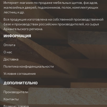
Интернет-магазин по продаже мебельных щитов, фасадов,
прочности, это увеличивает срок эксплуатации деревянных
жалюзийных дверей, подоконников, полок, комплектующих
лестничных конструкций на многие годы.
лестниц и др.
Деревянные лестничные элементы создадут в помещении
Вся продукция изготовлена на собственной производственной
атмосферу уюта и будут радовать глаз и чувства свежим
базе и производствах российских производителей, из сырья
ароматом соснового бора и приятным природным оттенком
Архангельского региона.
древесины. Сосна - это материал, который легко подвергается
механической обработке, на него хорошо ложатся различные
ИНФОРМАЦИЯ
покрытия. Это дает еще больший простор фантазии и
возможностей при проектировании разнообразного дизайна
Оплата
лестниц в вашем доме.
О нас
Выбрав в нашем каталоге подходящие деревянные
Доставка
комплектующие лестниц, вы можете заказать их он-лайн или
позвонив по телефону
Политика конфиденциальности
+7 (812) 702-11-50
.
Условия соглашения
ДОПОЛНИТЕЛЬНО
Производители
Контакты
Возврат товара