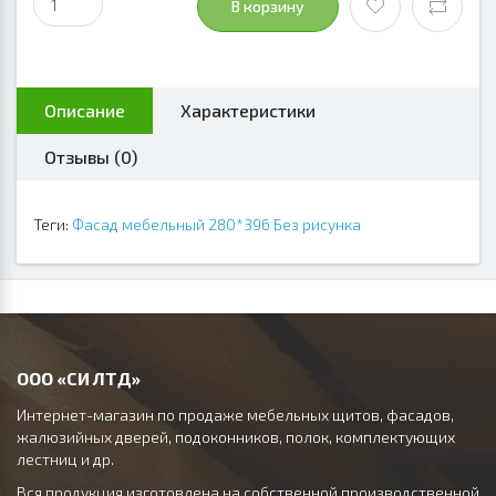
В корзину
Описание
Характеристики
Отзывы (0)
Теги:
Фасад мебельный 280*396 Без рисунка
ООО «СИ ЛТД»
Интернет-магазин по продаже мебельных щитов, фасадов,
жалюзийных дверей, подоконников, полок, комплектующих
лестниц и др.
Вся продукция изготовлена на собственной производственной