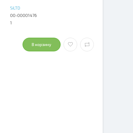
SiLTD
00-00001476
1
В корзину