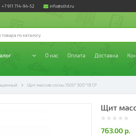
+7 911 714-94-52
info@siltd.ru
алог
О нас
Оплата
Доставка
Ко
ращенный
Щит массив сосны 1500*300*18 СР
Щит масс
763.00 р.