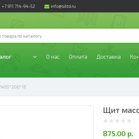
+7 911 714-94-52
info@siltd.ru
алог
О нас
Оплата
Доставка
Ко
2400*200*18
Щит масс
875.00 р.