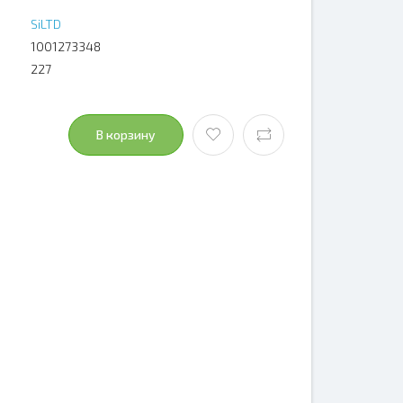
SiLTD
1001273348
227
В корзину