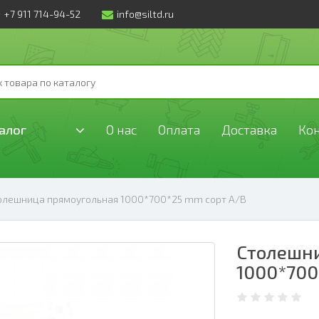
+7 911 714-94-52
info@siltd.ru
алог
О нас
Оплата
Доставка
Ко
олешница прямоугольная 1000*700*25 mm сорт А/В
Столешн
1000*700