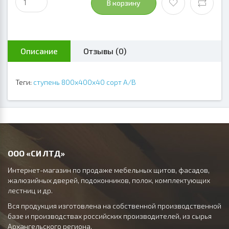
В корзину
Описание
Отзывы (0)
Теги:
ступень 800х400х40 сорт А/В
ООО «СИ ЛТД»
Интернет-магазин по продаже мебельных щитов, фасадов,
жалюзийных дверей, подоконников, полок, комплектующих
лестниц и др.
Вся продукция изготовлена на собственной производственной
базе и производствах российских производителей, из сырья
Архангельского региона.